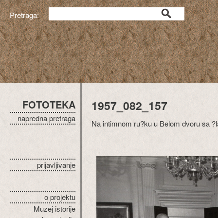
Pretraga:
FOTOTEKA
1957_082_157
napredna pretraga
Na intimnom ru?ku u Belom dvoru sa ?l
prijavljivanje
o projektu
Muzej istorije