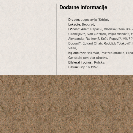
Dodatne informacije
Drzave:
Jugoslavija (Srbija)
,
Lokacije:
Beograd
,
Ličnosti:
Adam Rapacki
,
Vladislav Gomulka
,
Cirankijevi?
,
Ivan Go?njak
,
Veljko Vlahovi?
,
H
Aleksandar Rankovi?
,
Ko?a Popovi?
,
Milo? 
Dugonji?
,
Edvard Ohab
,
Rodoljub ?olakovi?
,
Vilfan
,
Ključne reči:
Beli dvor
,
Politi?ka stranka
,
Pred
Generalni sekretar stranke
,
Bilateralni odnosi:
Poljska
,
Datum:
Sep 16 1957