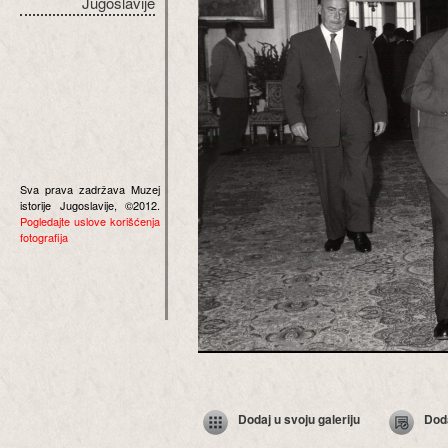
Jugoslavije
Sva prava zadržava Muzej
istorije Jugoslavije, ©2012.
Pogledajte uslove korišćenja
fotografija
Dodaj u svoju galeriju
Dod