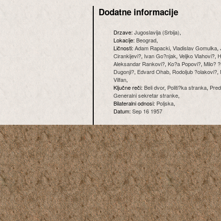
Dodatne informacije
Drzave:
Jugoslavija (Srbija)
,
Lokacije:
Beograd
,
Ličnosti:
Adam Rapacki
,
Vladislav Gomulka
,
Cirankijevi?
,
Ivan Go?njak
,
Veljko Vlahovi?
,
H
Aleksandar Rankovi?
,
Ko?a Popovi?
,
Milo? 
Dugonji?
,
Edvard Ohab
,
Rodoljub ?olakovi?
,
Vilfan
,
Ključne reči:
Beli dvor
,
Politi?ka stranka
,
Pred
Generalni sekretar stranke
,
Bilateralni odnosi:
Poljska
,
Datum:
Sep 16 1957