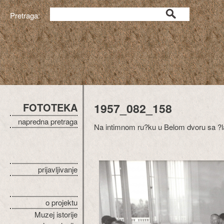
Pretraga:
FOTOTEKA
1957_082_158
napredna pretraga
Na intimnom ru?ku u Belom dvoru sa ?l
prijavljivanje
o projektu
Muzej istorije