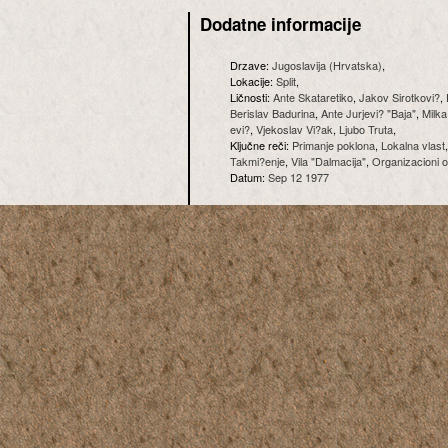
Dodatne informacije
Drzave:
Jugoslavija (Hrvatska)
,
Lokacije:
Split
,
Ličnosti:
Ante Skataretiko
,
Jakov Sirotkovi?
,
Berislav Badurina
,
Ante Jurjevi? "Baja"
,
Milka
evi?
,
Vjekoslav Vi?ak
,
Ljubo Truta
,
Ključne reči:
Primanje poklona
,
Lokalna vlast
Takmi?enje
,
Vila "Dalmacija"
,
Organizacioni 
Datum:
Sep 12 1977