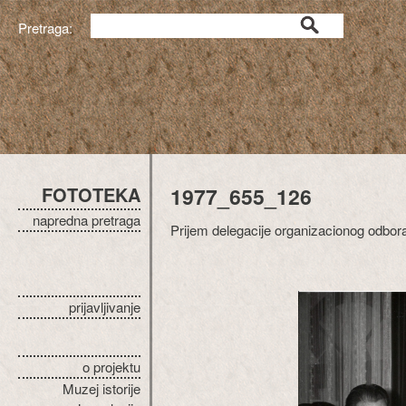
Pretraga:
FOTOTEKA
1977_655_126
napredna pretraga
Prijem delegacije organizacionog odbora 
prijavljivanje
o projektu
Muzej istorije