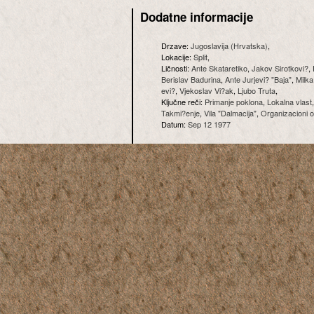
Dodatne informacije
Drzave:
Jugoslavija (Hrvatska)
,
Lokacije:
Split
,
Ličnosti:
Ante Skataretiko
,
Jakov Sirotkovi?
,
Berislav Badurina
,
Ante Jurjevi? "Baja"
,
Milka
evi?
,
Vjekoslav Vi?ak
,
Ljubo Truta
,
Ključne reči:
Primanje poklona
,
Lokalna vlast
Takmi?enje
,
Vila "Dalmacija"
,
Organizacioni 
Datum:
Sep 12 1977