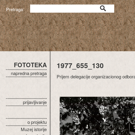
Pretraga:
FOTOTEKA
1977_655_130
napredna pretraga
Prijem delegacije organizacionog odbora 
prijavljivanje
o projektu
Muzej istorije