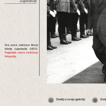
Jugoslavije
Sva prava zadržava Muzej
istorije Jugoslavije, ©2012.
Pogledajte uslove korišćenja
fotografija
Dodaj u svoju galeriju
Dod