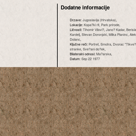
Dodatne informacije
Drzave:
Jugoslavija (Hrvatska)
,
Lokacije:
Kopa?ki rit, Park prirode
,
Ličnosti:
Tihomir Vilovi?
,
Jano? Kadar
,
Berisl
Kardelj
,
Stevan Doronjski
,
Milka Planinc
,
Alek
Dolanc
,
Ključne reči:
Portret
,
Smotra
,
Dvorac "Tikve?
stranke
,
Sve?ani do?ek
,
Bilateralni odnosi:
Ma?arska
,
Datum:
Sep 22 1977