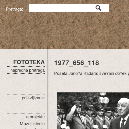
Pretraga:
FOTOTEKA
1977_656_118
napredna pretraga
Poseta Jano?a Kadara: sve?ani do?ek p
prijavljivanje
o projektu
Muzej istorije