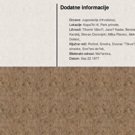
Dodatne informacije
Drzave:
Jugoslavija (Hrvatska)
,
Lokacije:
Kopa?ki rit, Park prirode
,
Ličnosti:
Tihomir Vilovi?
,
Jano? Kadar
,
Berisl
Kardelj
,
Stevan Doronjski
,
Milka Planinc
,
Alek
Dolanc
,
Ključne reči:
Portret
,
Smotra
,
Dvorac "Tikve?
stranke
,
Sve?ani do?ek
,
Bilateralni odnosi:
Ma?arska
,
Datum:
Sep 22 1977