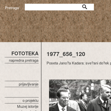
Pretraga:
FOTOTEKA
1977_656_120
napredna pretraga
Poseta Jano?a Kadara: sve?ani do?ek p
prijavljivanje
o projektu
Muzej istorije