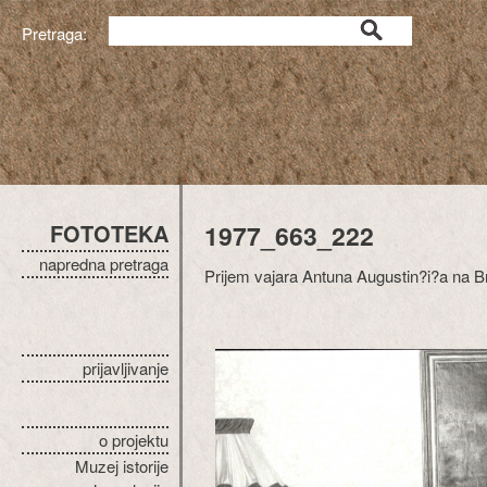
Pretraga:
FOTOTEKA
1977_663_222
napredna pretraga
Prijem vajara Antuna Augustin?i?a na B
prijavljivanje
o projektu
Muzej istorije