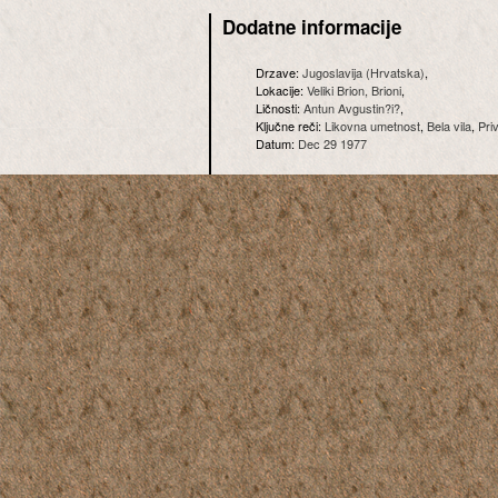
Dodatne informacije
Drzave:
Jugoslavija (Hrvatska)
,
Lokacije:
Veliki Brion, Brioni
,
Ličnosti:
Antun Avgustin?i?
,
Ključne reči:
Likovna umetnost
,
Bela vila
,
Pri
Datum:
Dec 29 1977