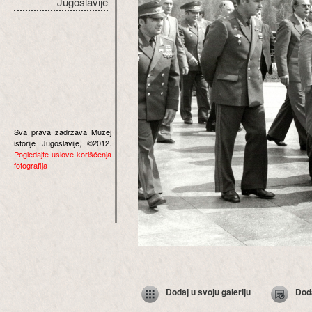
Jugoslavije
Sva prava zadržava Muzej
istorije Jugoslavije, ©2012.
Pogledajte uslove korišćenja
fotografija
Dodaj u svoju galeriju
Dod