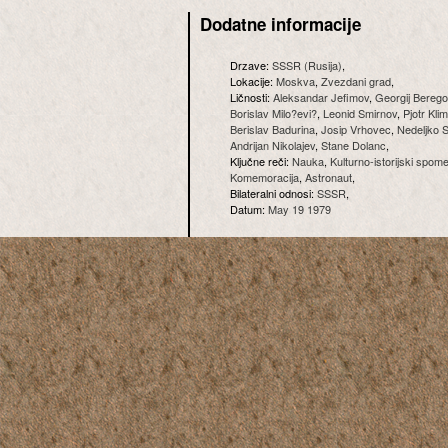
Dodatne informacije
Drzave:
SSSR (Rusija)
,
Lokacije:
Moskva
,
Zvezdani grad
,
Ličnosti:
Aleksandar Jefimov
,
Georgij Berego
Borislav Milo?evi?
,
Leonid Smirnov
,
Pjotr Kli
Berislav Badurina
,
Josip Vrhovec
,
Nedeljko S
Andrijan Nikolajev
,
Stane Dolanc
,
Ključne reči:
Nauka
,
Kulturno-istorijski spom
Komemoracija
,
Astronaut
,
Bilateralni odnosi:
SSSR
,
Datum:
May 19 1979