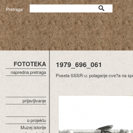
Pretraga:
FOTOTEKA
1979_696_061
napredna pretraga
Poseta SSSR-u: polaganje cve?a na s
prijavljivanje
o projektu
Muzej istorije