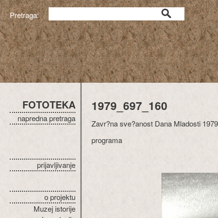
Pretraga:
FOTOTEKA
1979_697_160
napredna pretraga
Zavr?na sve?anost Dana Mladosti 1979: 
programa
prijavljivanje
o projektu
Muzej istorije