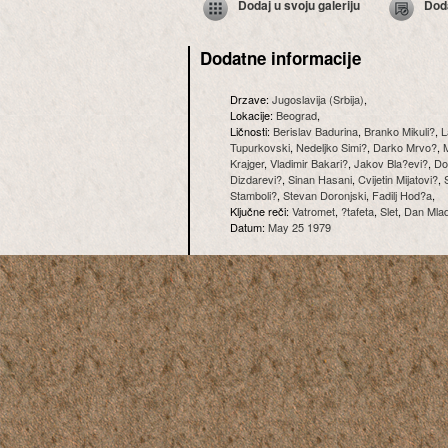
Dodaj u svoju galeriju
Dod
Dodatne informacije
Drzave:
Jugoslavija (Srbija)
,
Lokacije:
Beograd
,
Ličnosti:
Berislav Badurina
,
Branko Mikuli?
,
L
Tupurkovski
,
Nedeljko Simi?
,
Darko Mrvo?
,
M
Krajger
,
Vladimir Bakari?
,
Jakov Bla?evi?
,
Do
Dizdarevi?
,
Sinan Hasani
,
Cvijetin Mijatovi?
,
Stamboli?
,
Stevan Doronjski
,
Fadilj Hod?a
,
Ključne reči:
Vatromet
,
?tafeta
,
Slet
,
Dan Mlad
Datum:
May 25 1979