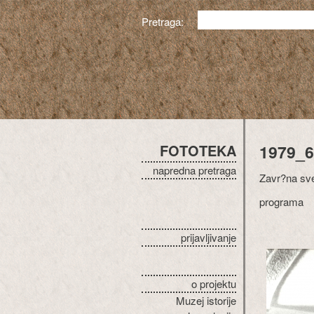
Pretraga:
FOTOTEKA
1979_6
napredna pretraga
Zavr?na sve
programa
prijavljivanje
o projektu
Muzej istorije