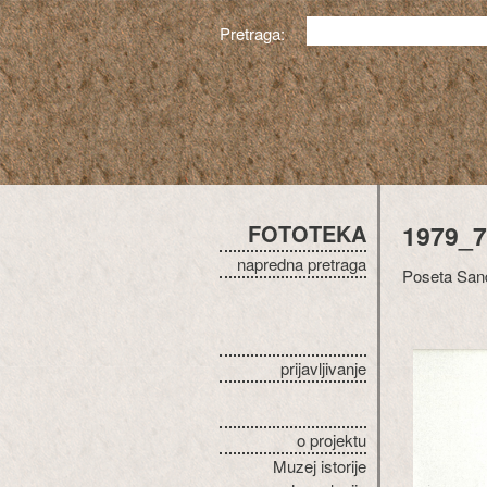
Pretraga:
FOTOTEKA
1979_7
napredna pretraga
Poseta Sandr
prijavljivanje
o projektu
Muzej istorije