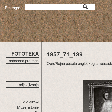
Pretraga:
FOTOTEKA
1957_71_139
napredna pretraga
Opro?tajna poseta engleskog ambasado
prijavljivanje
o projektu
Muzej istorije