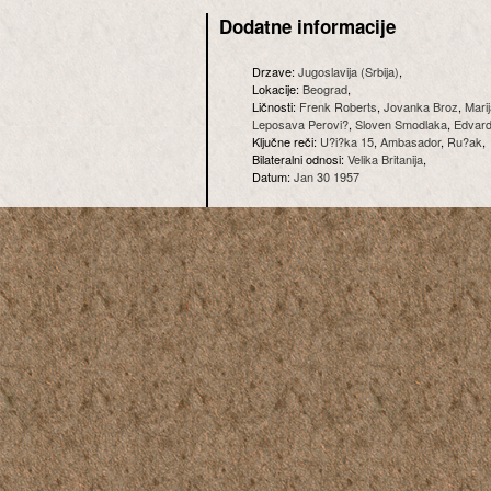
Dodatne informacije
Drzave:
Jugoslavija (Srbija)
,
Lokacije:
Beograd
,
Ličnosti:
Frenk Roberts
,
Jovanka Broz
,
Marij
Leposava Perovi?
,
Sloven Smodlaka
,
Edvard
Ključne reči:
U?i?ka 15
,
Ambasador
,
Ru?ak
,
Bilateralni odnosi:
Velika Britanija
,
Datum:
Jan 30 1957