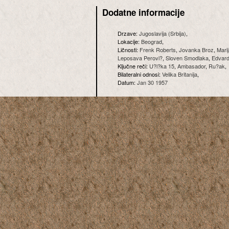
Dodatne informacije
Drzave:
Jugoslavija (Srbija)
,
Lokacije:
Beograd
,
Ličnosti:
Frenk Roberts
,
Jovanka Broz
,
Marij
Leposava Perovi?
,
Sloven Smodlaka
,
Edvard
Ključne reči:
U?i?ka 15
,
Ambasador
,
Ru?ak
,
Bilateralni odnosi:
Velika Britanija
,
Datum:
Jan 30 1957