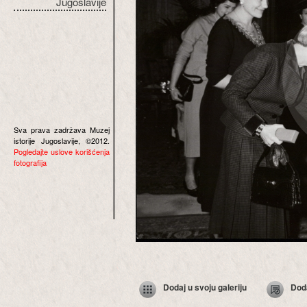
Jugoslavije
Sva prava zadržava Muzej
istorije Jugoslavije, ©2012.
Pogledajte uslove korišćenja
fotografija
Dodaj u svoju galeriju
Dod