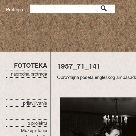
Pretraga:
FOTOTEKA
1957_71_141
napredna pretraga
Opro?tajna poseta engleskog ambasado
prijavljivanje
o projektu
Muzej istorije