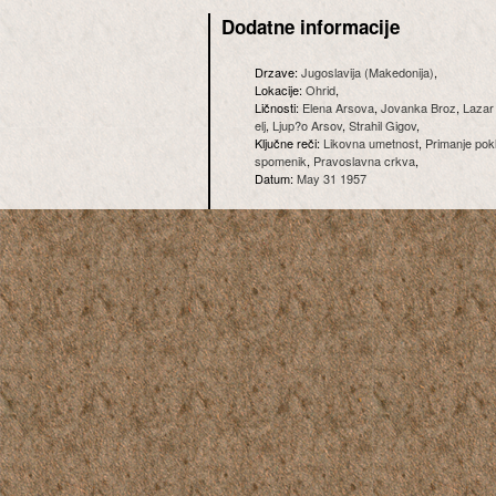
Dodatne informacije
Drzave:
Jugoslavija (Makedonija)
,
Lokacije:
Ohrid
,
Ličnosti:
Elena Arsova
,
Jovanka Broz
,
Lazar 
elj
,
Ljup?o Arsov
,
Strahil Gigov
,
Ključne reči:
Likovna umetnost
,
Primanje pok
spomenik
,
Pravoslavna crkva
,
Datum:
May 31 1957