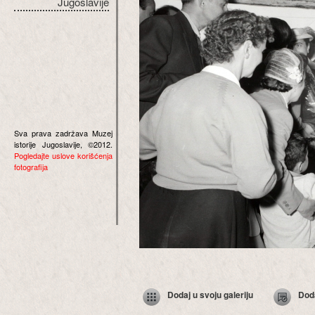
Jugoslavije
Sva prava zadržava Muzej
istorije Jugoslavije, ©2012.
Pogledajte uslove korišćenja
fotografija
Dodaj u svoju galeriju
Dod