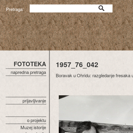
Pretraga:
FOTOTEKA
1957_76_042
napredna pretraga
Boravak u Ohridu: razgledanje fresaka 
prijavljivanje
o projektu
Muzej istorije