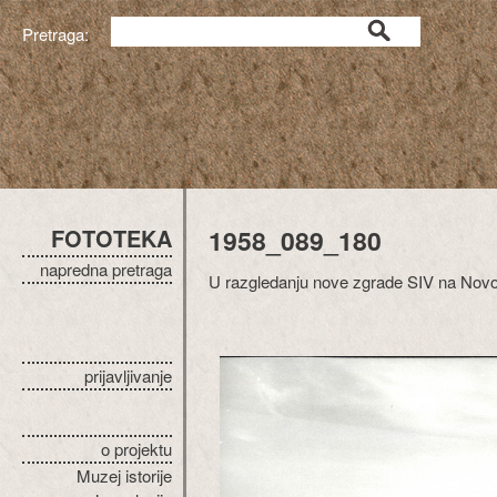
Pretraga:
FOTOTEKA
1958_089_180
napredna pretraga
U razgledanju nove zgrade SIV na No
prijavljivanje
o projektu
Muzej istorije