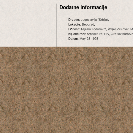
Dodatne informacije
Drzave:
Jugoslavija (Srbija)
,
Lokacije:
Beograd
,
Ličnosti:
Mijalko Todorovi?
,
Veljko Zekovi?
,
M
Ključne reči:
Arhitektura
,
SIV
,
Gra?evinarstv
Datum:
May 28 1958