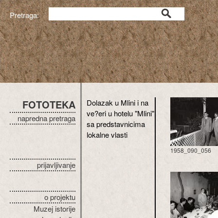
Pretraga:
FOTOTEKA
Dolazak u Mlini i na
ve?eri u hotelu "Mlini"
napredna pretraga
sa predstavnicima
lokalne vlasti
1958_090_056
prijavljivanje
o projektu
Muzej istorije