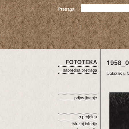
Pretraga:
FOTOTEKA
1958_0
napredna pretraga
Dolazak u Ml
prijavljivanje
o projektu
Muzej istorije