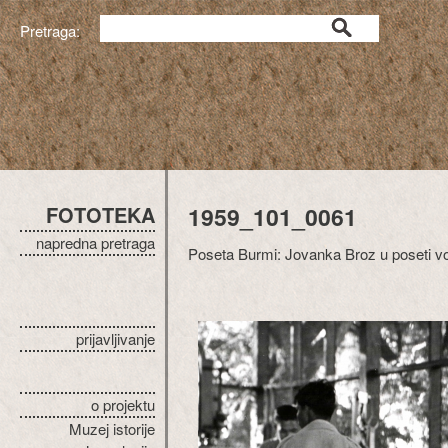
Pretraga:
FOTOTEKA
1959_101_0061
napredna pretraga
Poseta Burmi: Jovanka Broz u poseti vo
prijavljivanje
o projektu
Muzej istorije