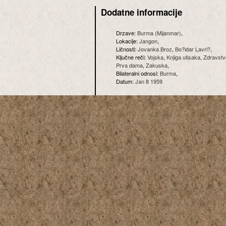
Dodatne informacije
Drzave:
Burma (Mijanmar)
,
Lokacije:
Jangon
,
Ličnosti:
Jovanka Broz
,
Bo?idar Lavri?
,
Ključne reči:
Vojska
,
Knjiga utisaka
,
Zdravstv
Prva dama
,
Zakuska
,
Bilateralni odnosi:
Burma
,
Datum:
Jan 8 1959