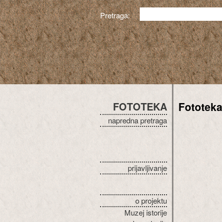
Pretraga:
FOTOTEKA
Fototek
napredna pretraga
prijavljivanje
o projektu
Muzej istorije