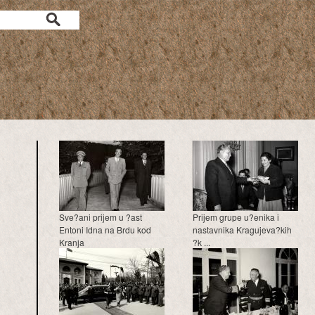
a
Sve?ani prijem u ?ast
Prijem grupe u?enika i
Entoni Idna na Brdu kod
nastavnika Kragujeva?kih
Kranja
?k ...