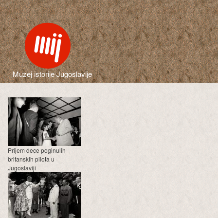
Muzej istorije Jugoslavije
Prijem dece poginulih
britanskih pilota u
Jugoslaviji