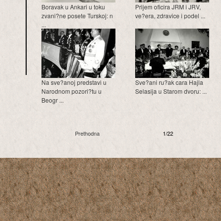
Boravak u Ankari u toku
Prijem oficira JRM i JRV,
zvani?ne posete Turskoj: n
ve?era, zdravice i podel ...
...
Na sve?anoj predstavi u
Sve?ani ru?ak cara Hajla
Narodnom pozori?tu u
Selasija u Starom dvoru: ...
Beogr ...
Prethodna
1/22