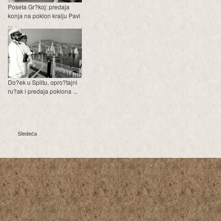
Poseta Gr?koj: predaja
konja na poklon kralju Pavl
...
Do?ek u Splitu, opro?tajni
ru?ak i predaja poklona ...
Sledeća