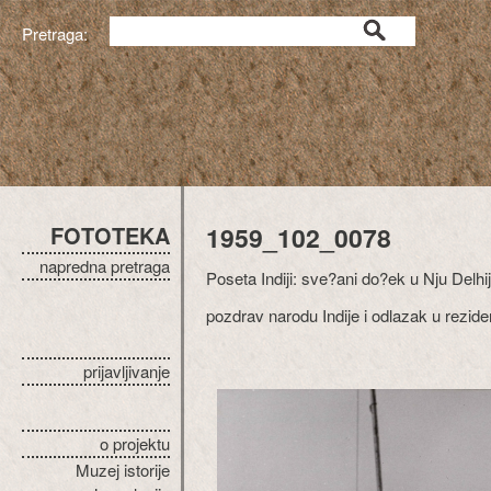
Pretraga:
FOTOTEKA
1959_102_0078
napredna pretraga
Poseta Indiji: sve?ani do?ek u Nju Delh
pozdrav narodu Indije i odlazak u rezide
prijavljivanje
o projektu
Muzej istorije