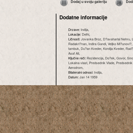
Dodaj u svoju galeriju
Dod
Dodatne informacije
Drzave:
Indija
,
Lokacije:
Delhi
,
Ličnosti:
Jovanka Broz
,
D?avaharlal Nehru
,
Radakri?nan
,
Indira Gandi
,
Veljko Mi?unovi?
tambuk
,
Du?an Kveder
,
Kordija Kveder
,
Rad?
Asaf Ali
,
Ključne reči:
Rezidencija
,
Do?ek
,
Govor
,
Smo
Lokalna vlast
,
Predsednik Vlade
,
Predsednik
Aerodrom
,
Bilateralni odnosi:
Indija
,
Datum:
Jan 14 1959