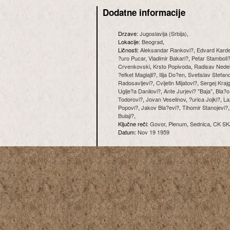
Dodatne informacije
Drzave:
Jugoslavija (Srbija)
,
Lokacije:
Beograd
,
Ličnosti:
Aleksandar Rankovi?
,
Edvard Karde
?uro Pucar
,
Vladimir Bakari?
,
Petar Stamboli
Crvenkovski
,
Krsto Popivoda
,
Radisav Nedel
?efket Maglajli?
,
Ilija Do?en
,
Svetislav Stefan
Radosavljevi?
,
Cvijetin Mijatovi?
,
Sergej Kraj
Uglje?a Danilovi?
,
Ante Jurjevi? "Baja"
,
Bla?o
Todorovi?
,
Jovan Veselinov
,
?urica Jojki?
,
La
Popovi?
,
Jakov Bla?evi?
,
Tihomir Stanojevi?
Bulaji?
,
Ključne reči:
Govor
,
Plenum
,
Sednica
,
CK SK
Datum:
Nov 19 1959