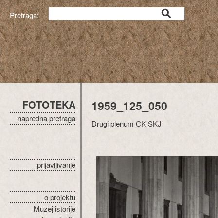
Pretraga:
FOTOTEKA
1959_125_050
napredna pretraga
Drugi plenum CK SKJ
prijavljivanje
o projektu
Muzej istorije