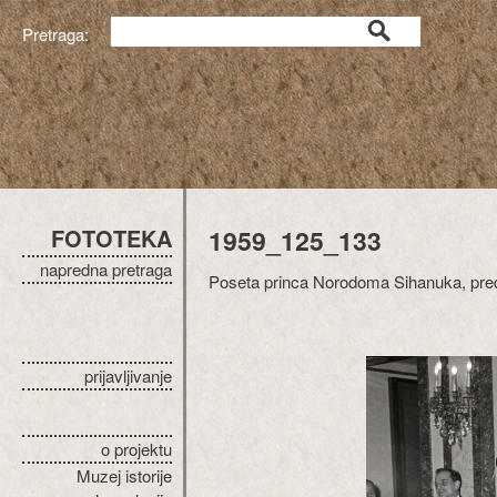
Pretraga:
FOTOTEKA
1959_125_133
napredna pretraga
Poseta princa Norodoma Sihanuka, pre
prijavljivanje
o projektu
Muzej istorije