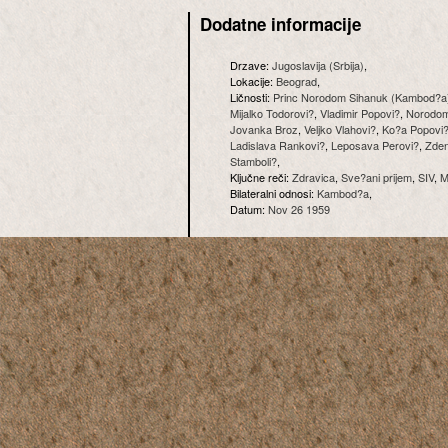
Dodatne informacije
Drzave:
Jugoslavija (Srbija)
,
Lokacije:
Beograd
,
Ličnosti:
Princ Norodom Sihanuk (Kambod?a
Mijalko Todorovi?
,
Vladimir Popovi?
,
Norodom
Jovanka Broz
,
Veljko Vlahovi?
,
Ko?a Popovi
Ladislava Rankovi?
,
Leposava Perovi?
,
Zde
Stamboli?
,
Ključne reči:
Zdravica
,
Sve?ani prijem
,
SIV
,
M
Bilateralni odnosi:
Kambod?a
,
Datum:
Nov 26 1959