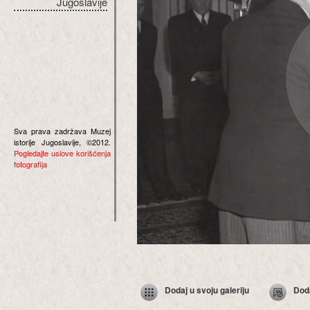
Jugoslavije
Sva prava zadržava Muzej
istorije Jugoslavije, ©2012.
Pogledajte uslove korišćenja
fotografija
Dodaj u svoju galeriju
Dod