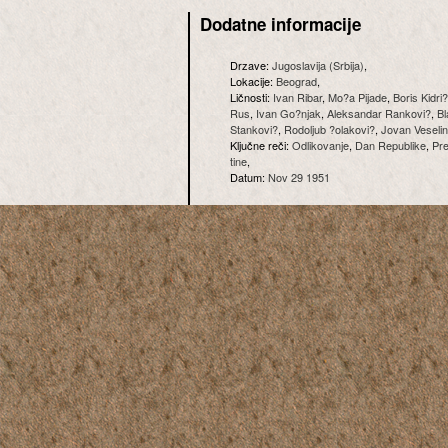
Dodatne informacije
Drzave:
Jugoslavija (Srbija)
,
Lokacije:
Beograd
,
Ličnosti:
Ivan Ribar
,
Mo?a Pijade
,
Boris Kidri?
Rus
,
Ivan Go?njak
,
Aleksandar Rankovi?
,
Bl
Stankovi?
,
Rodoljub ?olakovi?
,
Jovan Veseli
Ključne reči:
Odlikovanje
,
Dan Republike
,
Pre
tine
,
Datum:
Nov 29 1951