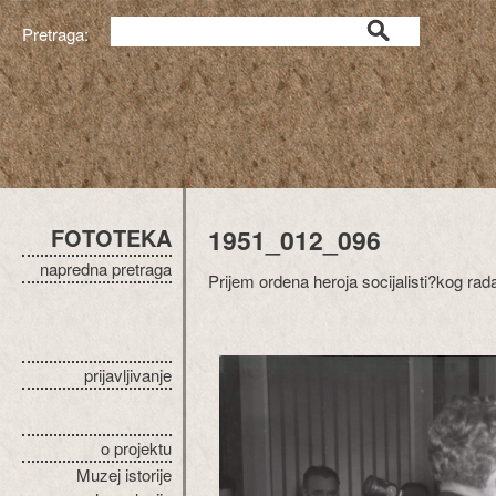
Pretraga:
FOTOTEKA
1951_012_096
napredna pretraga
Prijem ordena heroja socijalisti?kog ra
prijavljivanje
o projektu
Muzej istorije