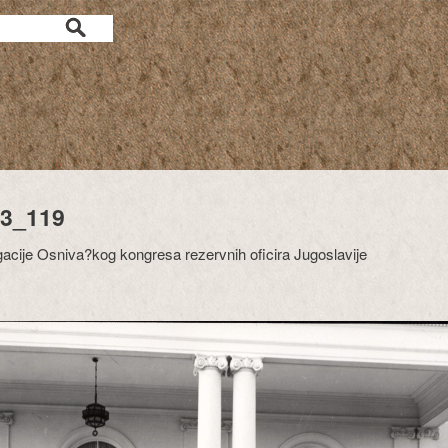
3_119
gacije Osniva?kog kongresa rezervnih oficira Jugoslavije