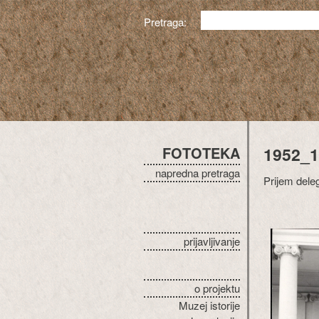
Pretraga:
FOTOTEKA
1952_1
napredna pretraga
Prijem dele
prijavljivanje
o projektu
Muzej istorije