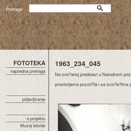
Pretraga:
FOTOTEKA
1963_234_045
napredna pretraga
Na sve?anoj predstavi u Narodnom poz
prostorijama pozori?ta i sa izvo?a?ima
prijavljivanje
o projektu
Muzej istorije