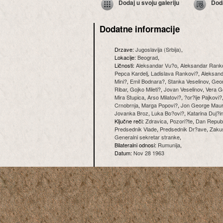
Dodaj u svoju galeriju
Dod
Dodatne informacije
Drzave:
Jugoslavija (Srbija)
,
Lokacije:
Beograd
,
Ličnosti:
Aleksandar Vu?o
,
Aleksandar Rank
Pepca Kardelj
,
Ladislava Rankovi?
,
Aleksand
Mini?
,
Emil Bodnara?
,
Stanka Veselinov
,
Geor
Ribar
,
Gojko Mileti?
,
Jovan Veselinov
,
Vera G
Mira Stupica
,
Arso Milatovi?
,
?or?ije Pajkovi?
Crnobrnja
,
Marga Popovi?
,
Jon George Maur
Jovanka Broz
,
Luka Bo?ovi?
,
Katarina Duj?i
Ključne reči:
Zdravica
,
Pozori?te
,
Dan Republ
Predsednik Vlade
,
Predsednik Dr?ave
,
Zaku
Generalni sekretar stranke
,
Bilateralni odnosi:
Rumunija
,
Datum:
Nov 28 1963