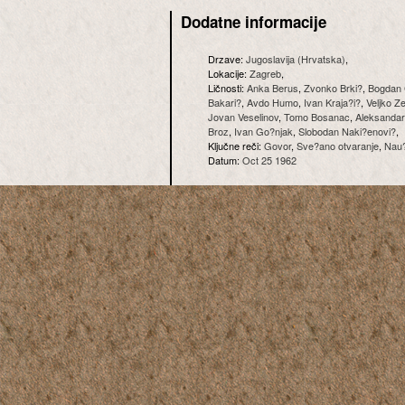
Dodatne informacije
Drzave:
Jugoslavija (Hrvatska)
,
Lokacije:
Zagreb
,
Ličnosti:
Anka Berus
,
Zvonko Brki?
,
Bogdan 
Bakari?
,
Avdo Humo
,
Ivan Kraja?i?
,
Veljko Z
Jovan Veselinov
,
Tomo Bosanac
,
Aleksandar
Broz
,
Ivan Go?njak
,
Slobodan Naki?enovi?
,
Ključne reči:
Govor
,
Sve?ano otvaranje
,
Nau?n
Datum:
Oct 25 1962