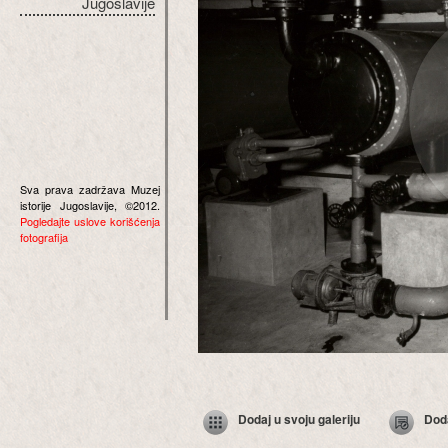
Jugoslavije
Sva prava zadržava Muzej
istorije Jugoslavije, ©2012.
Pogledajte uslove korišćenja
fotografija
Dodaj u svoju galeriju
Dod