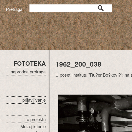
Pretraga:
FOTOTEKA
1962_200_038
napredna pretraga
U poseti institutu "Ru?er Bo?kovi?": n
prijavljivanje
o projektu
Muzej istorije