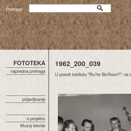
Pretraga:
FOTOTEKA
1962_200_039
napredna pretraga
U poseti institutu "Ru?er Bo?kovi?": n
prijavljivanje
o projektu
Muzej istorije