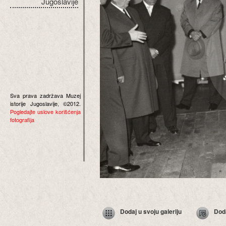
Jugoslavije
Sva prava zadržava Muzej
istorije Jugoslavije, ©2012.
Pogledajte uslove korišćenja
fotografija
Dodaj u svoju galeriju
Dod