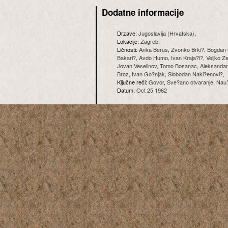
Dodatne informacije
Drzave:
Jugoslavija (Hrvatska)
,
Lokacije:
Zagreb
,
Ličnosti:
Anka Berus
,
Zvonko Brki?
,
Bogdan 
Bakari?
,
Avdo Humo
,
Ivan Kraja?i?
,
Veljko Z
Jovan Veselinov
,
Tomo Bosanac
,
Aleksandar
Broz
,
Ivan Go?njak
,
Slobodan Naki?enovi?
,
Ključne reči:
Govor
,
Sve?ano otvaranje
,
Nau?n
Datum:
Oct 25 1962