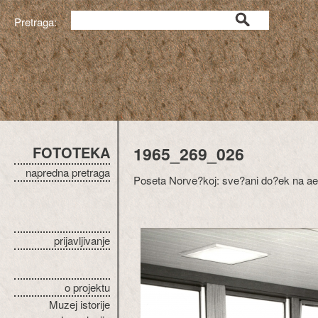
Pretraga:
FOTOTEKA
1965_269_026
napredna pretraga
Poseta Norve?koj: sve?ani do?ek na aer
prijavljivanje
o projektu
Muzej istorije