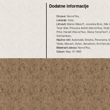
Dodatne informacije
Drzave:
Norve?ka
,
Lokacije:
Oslo
,
Ličnosti:
Marko Nikezi?
,
Jovanka Broz
,
Nils 
Terje Vold
,
Princeza Astrid (Norve?ka)
,
Kralj
Princ Harald (Norve?ka)
,
Stana Toma?evi?
,
Gerhardsen
,
Ključne reči:
Automobil
,
Smotra
,
Panorama
,
M
Vlade
,
Monarh
,
Avion
,
Aerodrom
,
Sve?ani d
Bilateralni odnosi:
Norve?ka
,
Datum:
May 10 1965