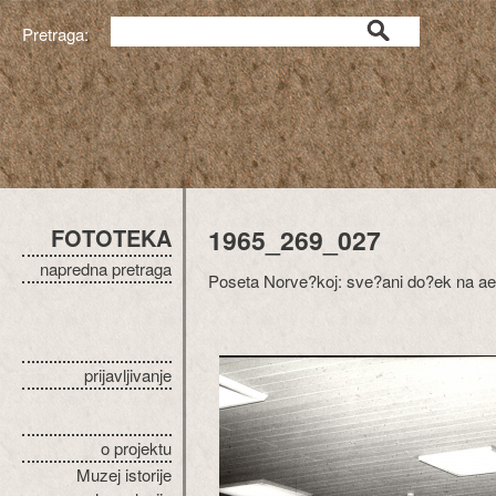
Pretraga:
FOTOTEKA
1965_269_027
napredna pretraga
Poseta Norve?koj: sve?ani do?ek na aer
prijavljivanje
o projektu
Muzej istorije