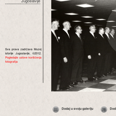
Jugoslavije
Sva prava zadržava Muzej
istorije Jugoslavije, ©2012.
Pogledajte uslove korišćenja
fotografija
Dodaj u svoju galeriju
Dod