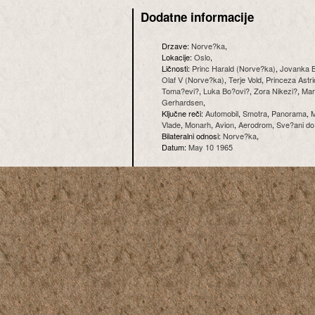
Dodatne informacije
Drzave:
Norve?ka
,
Lokacije:
Oslo
,
Ličnosti:
Princ Harald (Norve?ka)
,
Jovanka 
Olaf V (Norve?ka)
,
Terje Vold
,
Princeza Astr
Toma?evi?
,
Luka Bo?ovi?
,
Zora Nikezi?
,
Mar
Gerhardsen
,
Ključne reči:
Automobil
,
Smotra
,
Panorama
,
M
Vlade
,
Monarh
,
Avion
,
Aerodrom
,
Sve?ani d
Bilateralni odnosi:
Norve?ka
,
Datum:
May 10 1965