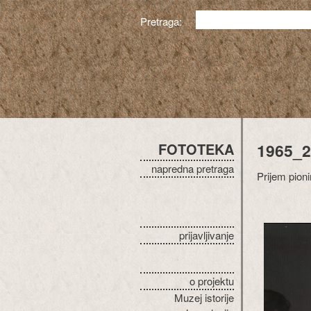
Pretraga:
FOTOTEKA
1965_2
napredna pretraga
Prijem pion
prijavljivanje
o projektu
Muzej istorije