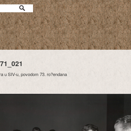
71_021
ira u SIV-u, povodom 73. ro?endana