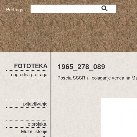
Pretraga:
FOTOTEKA
1965_278_089
napredna pretraga
Poseta SSSR-u: polaganje venca na Mauz
prijavljivanje
o projektu
Muzej istorije