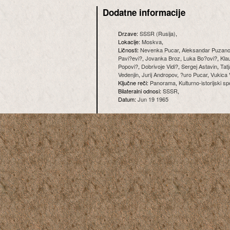
Dodatne informacije
Drzave:
SSSR (Rusija)
,
Lokacije:
Moskva
,
Ličnosti:
Nevenka Pucar
,
Aleksandar Puzan
Pavi?evi?
,
Jovanka Broz
,
Luka Bo?ovi?
,
Kla
Popovi?
,
Dobrivoje Vidi?
,
Sergej Astavin
,
Tat
Vedenjin
,
Jurij Andropov
,
?uro Pucar
,
Vukica 
Ključne reči:
Panorama
,
Kulturno-istorijski s
Bilateralni odnosi:
SSSR
,
Datum:
Jun 19 1965