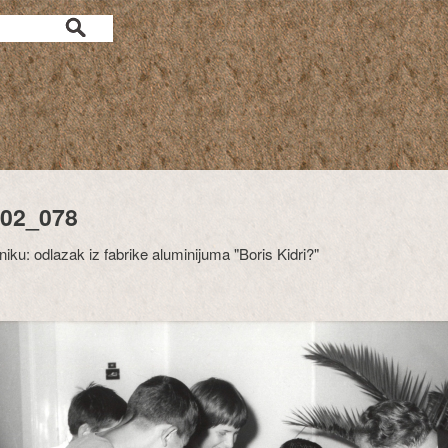
02_078
iku: odlazak iz fabrike aluminijuma "Boris Kidri?"