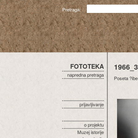
Pretraga:
FOTOTEKA
1966_3
napredna pretraga
Poseta ?iben
prijavljivanje
o projektu
Muzej istorije