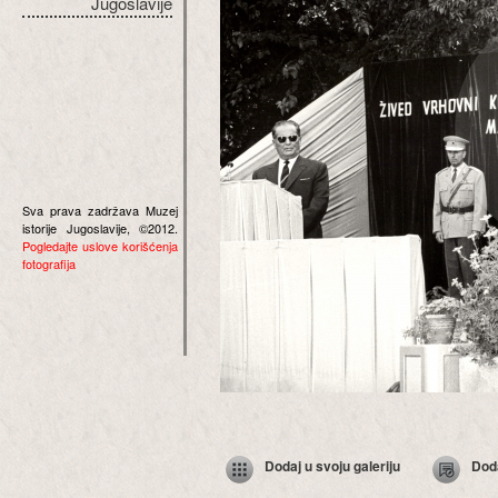
Jugoslavije
Sva prava zadržava Muzej
istorije Jugoslavije, ©2012.
Pogledajte uslove korišćenja
fotografija
Dodaj u svoju galeriju
Dod