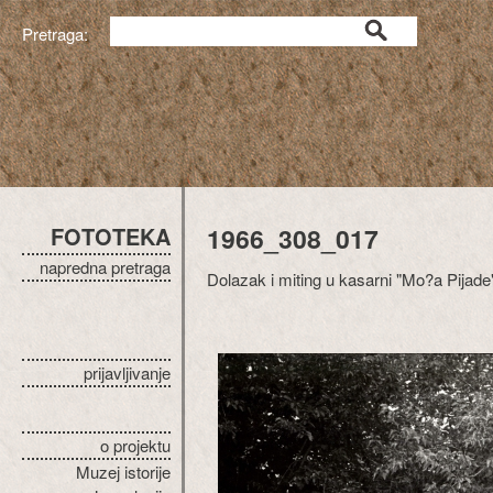
Pretraga:
FOTOTEKA
1966_308_017
napredna pretraga
Dolazak i miting u kasarni "Mo?a Pijade"
prijavljivanje
o projektu
Muzej istorije