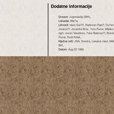
Dodatne informacije
Drzave:
Jugoslavija (BiH)
,
Lokacije:
Bile?a
,
Ličnosti:
Vaso Ga?i?
,
Radovan Papi?
,
Du?an
Jaukovi?
,
Jovanka Broz
,
?uro Pucar
,
Mijalko
egrt
,
Jovan Veselinov
,
?uka Balenovi?
,
Brank
Pucar
,
Rudi Kolak
,
Ključne reči:
JNA
,
Smotra
,
Lokalna vlast
,
Mit
BiH
,
Datum:
Aug 22 1966