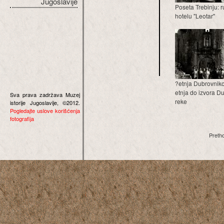
Jugoslavije
Poseta Trebinju: 
hotelu "Leotar"
?etnja Dubrovniko
etnja do izvora 
Sva prava zadržava Muzej
reke
istorije Jugoslavije, ©2012.
Pogledajte uslove korišćenja
fotografija
Preth