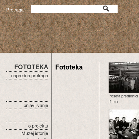
Pretraga:
FOTOTEKA
Fototeka
napredna pretraga
Poseta predionici
i?ima
prijavljivanje
o projektu
Muzej istorije