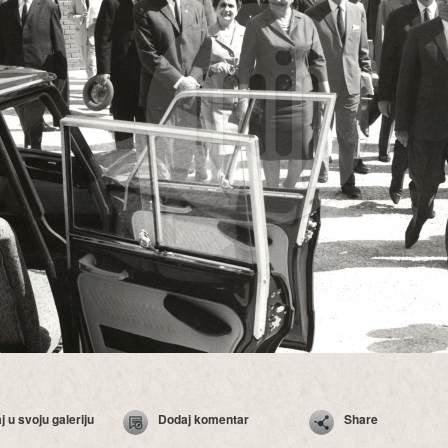
 u svoju galeriju
Dodaj komentar
Share