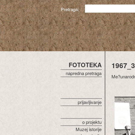
Pretraga:
FOTOTEKA
1967_3
napredna pretraga
Me?unarodna
prijavljivanje
o projektu
Muzej istorije