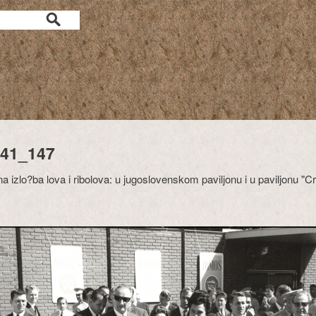
41_147
 izlo?ba lova i ribolova: u jugoslovenskom paviljonu i u paviljonu "