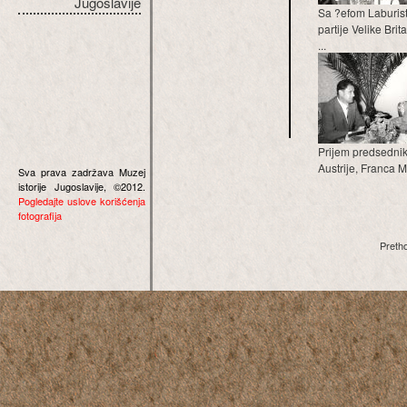
Jugoslavije
Sa ?efom Laburis
partije Velike Brit
...
Prijem predsedni
Austrije, Franca M
Sva prava zadržava Muzej
istorije Jugoslavije, ©2012.
Pogledajte uslove korišćenja
fotografija
Preth