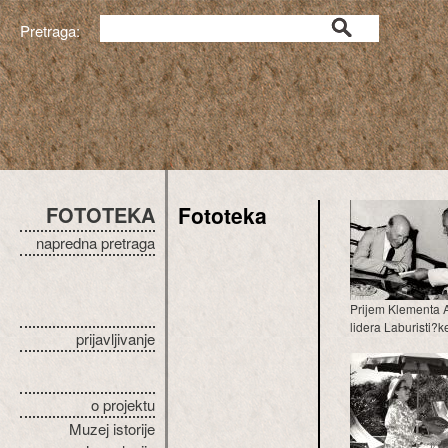
Pretraga:
FOTOTEKA
Fototeka
napredna pretraga
Prijem Klementa At
lidera Laburisti?ke
prijavljivanje
o projektu
Muzej istorije