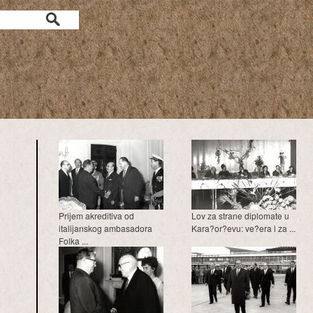
a
Prijem akreditiva od
Lov za strane diplomate u
italijanskog ambasadora
Kara?or?evu: ve?era i za ...
Folka ...