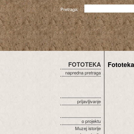
Pretraga:
FOTOTEKA
Fototek
napredna pretraga
prijavljivanje
o projektu
Muzej istorije