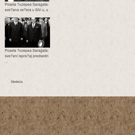
Poseta ?uzepea Saragata:
sve?ana ve?era u SIV-u, u
...
Poseta ?uzepea Saragata:
sve?ani ispra?aj predsedn
...
Sledeća