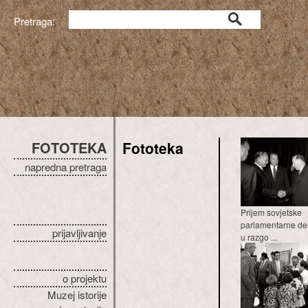
Pretraga:
FOTOTEKA
Fototeka
napredna pretraga
Prijem sovjetske
parlamentarne del
prijavljivanje
u razgo ...
o projektu
Muzej istorije