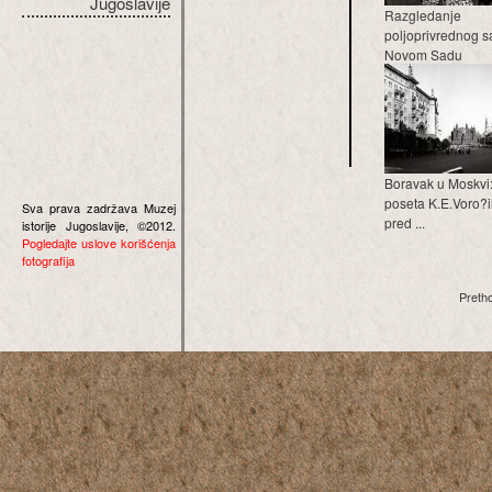
Jugoslavije
Razgledanje
poljoprivrednog s
Novom Sadu
Boravak u Moskvi:
poseta K.E.Voro?i
Sva prava zadržava Muzej
pred ...
istorije Jugoslavije, ©2012.
Pogledajte uslove korišćenja
fotografija
Preth