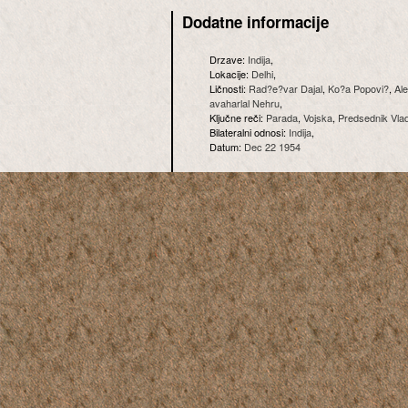
Dodatne informacije
Drzave:
Indija
,
Lokacije:
Delhi
,
Ličnosti:
Rad?e?var Dajal
,
Ko?a Popovi?
,
Al
avaharlal Nehru
,
Ključne reči:
Parada
,
Vojska
,
Predsednik Vla
Bilateralni odnosi:
Indija
,
Datum:
Dec 22 1954