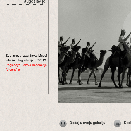
Jugoslavije
Sva prava zadržava Muzej
istorije Jugoslavije, ©2012.
Pogledajte uslove korišćenja
fotografija
Dodaj u svoju galeriju
Dod