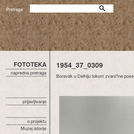
Pretraga:
FOTOTEKA
1954_37_0309
napredna pretraga
Boravak u Delhiju tokom zvani?ne posete I
prijavljivanje
o projektu
Muzej istorije