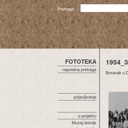
Pretraga:
FOTOTEKA
1954_3
napredna pretraga
Boravak u De
prijavljivanje
o projektu
Muzej istorije