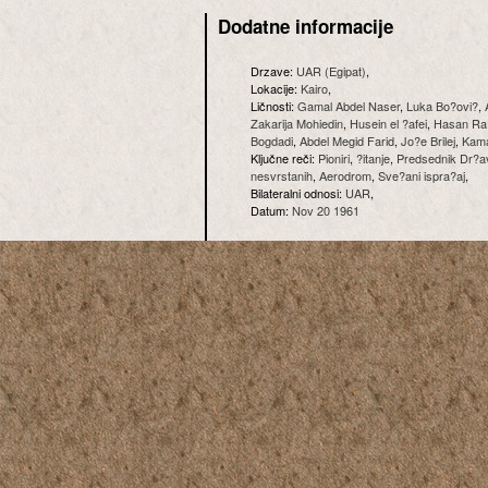
Dodatne informacije
Drzave:
UAR (Egipat)
,
Lokacije:
Kairo
,
Ličnosti:
Gamal Abdel Naser
,
Luka Bo?ovi?
,
Zakarija Mohiedin
,
Husein el ?afei
,
Hasan Ra
Bogdadi
,
Abdel Megid Farid
,
Jo?e Brilej
,
Kama
Ključne reči:
Pioniri
,
?itanje
,
Predsednik Dr?a
nesvrstanih
,
Aerodrom
,
Sve?ani ispra?aj
,
Bilateralni odnosi:
UAR
,
Datum:
Nov 20 1961