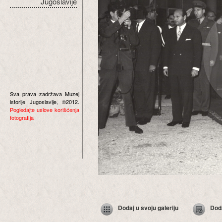
Jugoslavije
Sva prava zadržava Muzej
istorije Jugoslavije, ©2012.
Pogledajte uslove korišćenja
fotografija
Dodaj u svoju galeriju
Dod