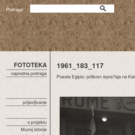
Pretraga:
FOTOTEKA
1961_183_117
napredna pretraga
Poseta Egiptu: prilikom ispra?aja na K
prijavljivanje
o projektu
Muzej istorije