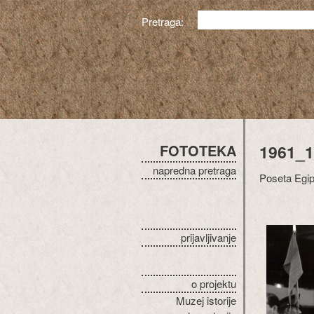
Pretraga:
FOTOTEKA
1961_1
napredna pretraga
Poseta Egip
prijavljivanje
o projektu
Muzej istorije