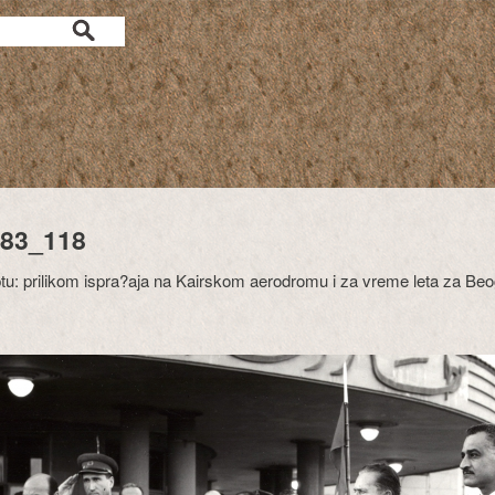
83_118
tu: prilikom ispra?aja na Kairskom aerodromu i za vreme leta za Be