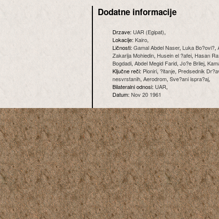
Dodatne informacije
Drzave:
UAR (Egipat)
,
Lokacije:
Kairo
,
Ličnosti:
Gamal Abdel Naser
,
Luka Bo?ovi?
,
Zakarija Mohiedin
,
Husein el ?afei
,
Hasan Ra
Bogdadi
,
Abdel Megid Farid
,
Jo?e Brilej
,
Kama
Ključne reči:
Pioniri
,
?itanje
,
Predsednik Dr?a
nesvrstanih
,
Aerodrom
,
Sve?ani ispra?aj
,
Bilateralni odnosi:
UAR
,
Datum:
Nov 20 1961