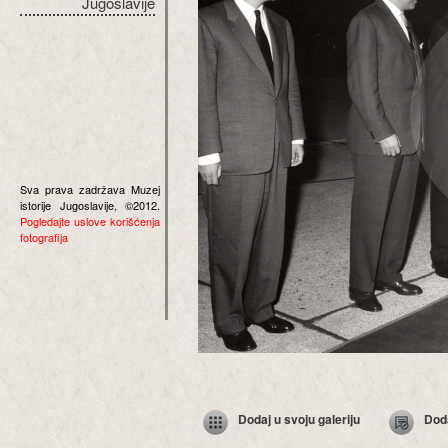
Jugoslavije
Sva prava zadržava Muzej
istorije Jugoslavije, ©2012.
Pogledajte uslove korišćenja
fotografija
Dodaj u svoju galeriju
Dod