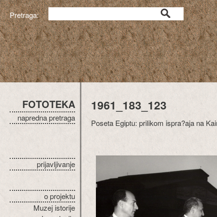
Pretraga:
FOTOTEKA
1961_183_123
napredna pretraga
Poseta Egiptu: prilikom ispra?aja na K
prijavljivanje
o projektu
Muzej istorije