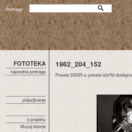
Pretraga:
FOTOTEKA
1962_204_152
napredna pretraga
Poseta SSSR-u: poseta izlo?bi dostign
prijavljivanje
o projektu
Muzej istorije