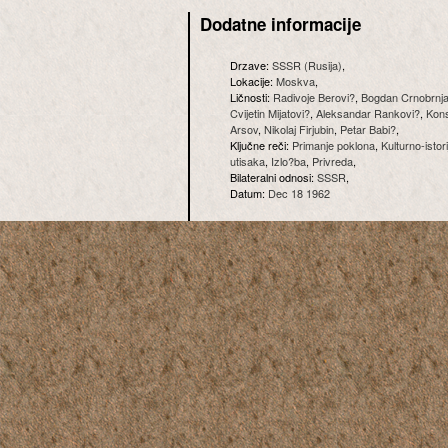
Dodatne informacije
Drzave:
SSSR (Rusija)
,
Lokacije:
Moskva
,
Ličnosti:
Radivoje Berovi?
,
Bogdan Crnobrnj
Cvijetin Mijatovi?
,
Aleksandar Rankovi?
,
Kons
Arsov
,
Nikolaj Firjubin
,
Petar Babi?
,
Ključne reči:
Primanje poklona
,
Kulturno-istor
utisaka
,
Izlo?ba
,
Privreda
,
Bilateralni odnosi:
SSSR
,
Datum:
Dec 18 1962