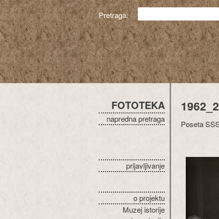
Pretraga:
FOTOTEKA
1962_2
napredna pretraga
Poseta SSSR
prijavljivanje
o projektu
Muzej istorije