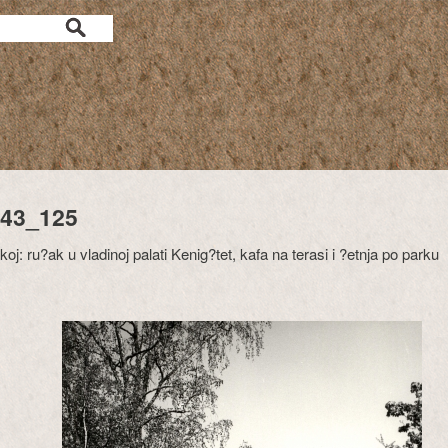
43_125
oj: ru?ak u vladinoj palati Kenig?tet, kafa na terasi i ?etnja po parku