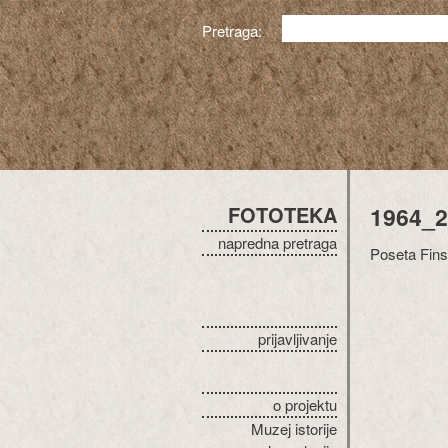
Pretraga:
FOTOTEKA
1964_2
napredna pretraga
Poseta Finsk
prijavljivanje
o projektu
Muzej istorije