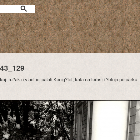
43_129
oj: ru?ak u vladinoj palati Kenig?tet, kafa na terasi i ?etnja po parku