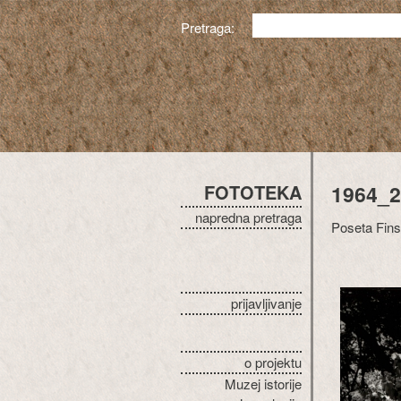
Pretraga:
FOTOTEKA
1964_2
napredna pretraga
Poseta Finsk
prijavljivanje
o projektu
Muzej istorije