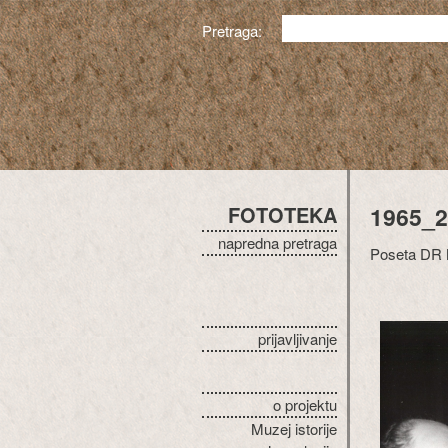
Pretraga:
FOTOTEKA
1965_2
napredna pretraga
Poseta DR 
prijavljivanje
o projektu
Muzej istorije