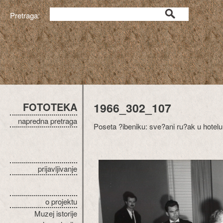
Pretraga:
FOTOTEKA
1966_302_107
napredna pretraga
Poseta ?ibeniku: sve?ani ru?ak u hotelu 
prijavljivanje
o projektu
Muzej istorije