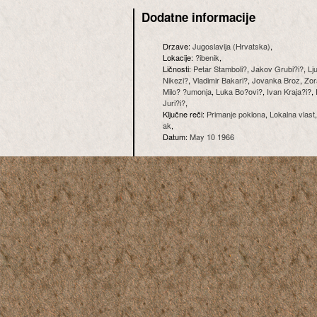
Dodatne informacije
Drzave:
Jugoslavija (Hrvatska)
,
Lokacije:
?ibenik
,
Ličnosti:
Petar Stamboli?
,
Jakov Grubi?i?
,
Lj
Nikezi?
,
Vladimir Bakari?
,
Jovanka Broz
,
Zor
Milo? ?umonja
,
Luka Bo?ovi?
,
Ivan Kraja?i?
,
Juri?i?
,
Ključne reči:
Primanje poklona
,
Lokalna vlast
ak
,
Datum:
May 10 1966