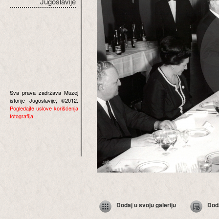
Jugoslavije
Sva prava zadržava Muzej
istorije Jugoslavije, ©2012.
Pogledajte uslove korišćenja
fotografija
Dodaj u svoju galeriju
Dod