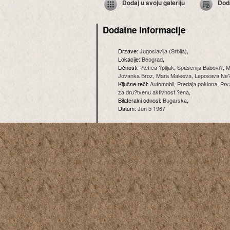
Dodaj u svoju galeriju
Dod
Dodatne informacije
Drzave:
Jugoslavija (Srbija)
,
Lokacije:
Beograd
,
Ličnosti:
?tefica ?piljak
,
Spasenija Babovi?
,
M
Jovanka Broz
,
Mara Maleeva
,
Leposava Ne?
Ključne reči:
Automobil
,
Predaja poklona
,
Prv
za dru?tvenu aktivnost ?ena
,
Bilateralni odnosi:
Bugarska
,
Datum:
Jun 5 1967