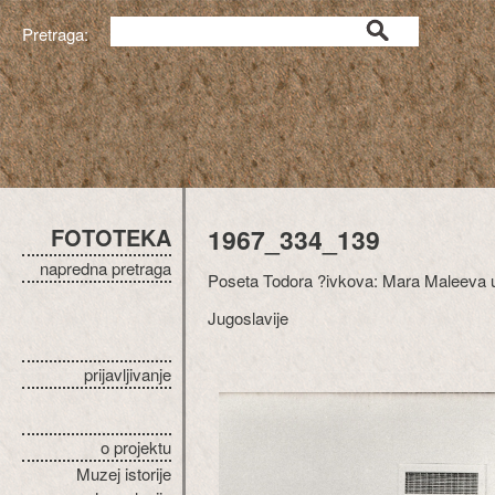
Pretraga:
FOTOTEKA
1967_334_139
napredna pretraga
Poseta Todora ?ivkova: Mara Maleeva u
Jugoslavije
prijavljivanje
o projektu
Muzej istorije